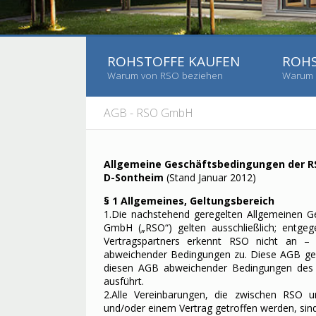
ROHSTOFFE KAUFEN
ROHS
Warum von RSO beziehen
Warum 
AGB - RSO GmbH
Allgemeine Geschäftsbedingungen der R
D-Sontheim
(Stand Januar 2012)
§ 1 Allgemeines, Geltungsbereich
1.Die nachstehend geregelten Allgemeinen 
GmbH („RSO“) gelten ausschließlich; entg
Vertragspartners erkennt RSO nicht an – 
abweichender Bedingungen zu. Diese AGB ge
diesen AGB abweichender Bedingungen des Ve
ausführt.
2.Alle Vereinbarungen, die zwischen RSO
und/oder einem Vertrag getroffen werden, sind