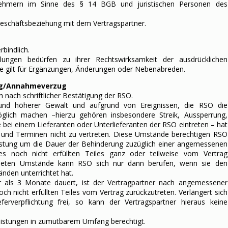
ehmern im Sinne des § 14 BGB und juristischen Personen des
Geschäftsbeziehung mit dem Vertragspartner.
bindlich.
lungen bedürfen zu ihrer Rechtswirksamkeit der ausdrücklichen
che gilt für Ergänzungen, Änderungen oder Nebenabreden.
zug/Annahmeverzug
ch nach schriftlicher Bestätigung der RSO.
rund höherer Gewalt und aufgrund von Ereignissen, die RSO die
glich machen –hierzu gehören insbesondere Streik, Aussperrung,
bei einem Lieferanten oder Unterlieferanten der RSO eintreten – hat
en und Terminen nicht zu vertreten. Diese Umstände berechtigen RSO
istung um die Dauer der Behinderung zuzüglich einer angemessenen
s noch nicht erfüllten Teiles ganz oder teilweise vom Vertrag
chneten Umstände kann RSO sich nur dann berufen, wenn sie den
nden unterrichtet hat.
er als 3 Monate dauert, ist der Vertragpartner nach angemessener
och nicht erfüllten Teiles vom Vertrag zurückzutreten. Verlängert sich
ferverpflichtung frei, so kann der Vertragspartner hieraus keine
lleistungen in zumutbarem Umfang berechtigt.