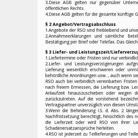
3.Diese AGB gelten nur gegenüber Untern
öffentlichen Rechts.
4.Diese AGB gelten für die gesamte künftige 
§ 2 Angebot/Vertragsabschluss
1.Angebote der RSO sind freibleibend und unver
2.Annahmeerklärungen und sämtliche Betel
Bestätigung per Brief oder Telefax. Das Glei
§ 3 Liefer- und Leistungszeit/Lieferver
1.Liefertermine oder Fristen sind nur verbindli
2.Liefer- und Leistungsverzögerungen aufg
Lieferung wesentlich erschweren oder unmö
behördliche Anordnungen usw. , auch wenn sie 
RSO auch bei verbindlich vereinbarten Frist
nach freiem Ermessen, die Lieferung bzw. Le
Anlaufzeit hinauszuschieben oder wegen de
zurückzutreten. Auf die vorstehend bezei
Vertragspartner unverzüglich von diesen Umstä
3.Wenn die Behinderung i.S. d. Abs. 2 läng
Nachfristsetzung berechtigt, hinsichtlich des n
die Lieferzeit oder wird RSO von ihrer Lie
Schadenersatzansprüche herleiten.
4.RSO ist jederzeit zu Teillieferungen und Tei