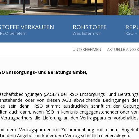
TOFFE VERKAUFEN
ROHSTOFFE
REP
RSO beliefern
Was liefern wir
RSO – 
UNTERNEHMEN
AKTUELLE ANGE
SO Entsorgungs- und Beratungs GmbH,
Geschäftsbedingungen („AGB“) der RSO Entsorgungs- und Beratungs
egenstehende oder von diesen AGB abweichende Bedingungen des
es sein denn, RSO stimmt ausdrücklich schriftlich der Geltung
lten auch dann, wenn RSO in Kenntnis entgegenstehender oder von
rtragpartners die Lieferung an den Vertragspartner vorbehaltlos
 und dem Vertragspartner im Zusammenhang mit einem Angebot
 in dem Angebot und/oder dem Vertrag schriftlich niederzulegen.