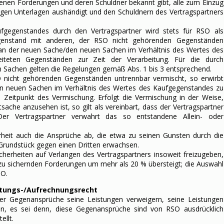
tenen Forderungen und deren Schuldner bekannt gibt, alle zum Einzug
igen Unterlagen aushändigt und den Schuldnern des Vertragspartners
fgegenstandes durch den Vertragspartner wird stets für RSO als
genstand mit anderen, der RSO nicht gehörenden Gegenständen
 an der neuen Sache/den neuen Sachen im Verhältnis des Wertes des
iteten Gegenständen zur Zeit der Verarbeitung. Für die durch
 Sachen gelten die Regelungen gemäß Abs. 1 bis 3 entsprechend.
 nicht gehörenden Gegenständen untrennbar vermischt, so erwirbt
n neuen Sachen im Verhältnis des Wertes des Kaufgegenstandes zu
eitpunkt des Vermischung. Erfolgt die Vermischung in der Weise,
sache anzusehen ist, so gilt als vereinbart, dass der Vertragspartner
Der Vertragspartner verwahrt das so entstandene Allein- oder
erheit auch die Ansprüche ab, die etwa zu seinen Gunsten durch die
rundstück gegen einen Dritten erwachsen.
Sicherheiten auf Verlangen des Vertragspartners insoweit freizugeben,
ie zu sichernden Forderungen um mehr als 20 % übersteigt; die Auswahl
SO.
ltungs-/Aufrechnungsrecht
er Gegenansprüche seine Leistungen verweigern, seine Leistungen
en, es sei denn, diese Gegenansprüche sind von RSO ausdrücklich
ellt.