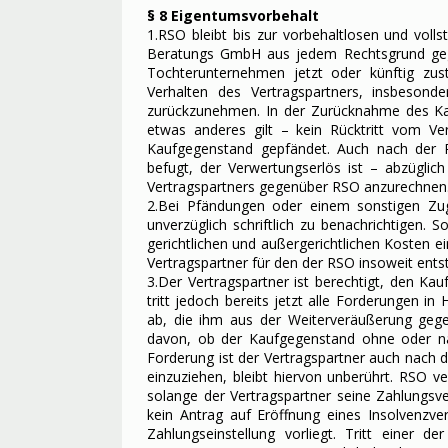
§ 8 Eigentumsvorbehalt
1.RSO bleibt bis zur vorbehaltlosen und voll
Beratungs GmbH aus jedem Rechtsgrund gege
Tochterunternehmen jetzt oder künftig zus
Verhalten des Vertragspartners, insbesond
zurückzunehmen. In der Zurücknahme des Kau
etwas anderes gilt – kein Rücktritt vom Ver
Kaufgegenstand gepfändet. Auch nach der
befugt, der Verwertungserlös ist – abzüglic
Vertragspartners gegenüber RSO anzurechnen
2.Bei Pfändungen oder einem sonstigen Zug
unverzüglich schriftlich zu benachrichtigen. S
gerichtlichen und außergerichtlichen Kosten 
Vertragspartner für den der RSO insoweit ents
3.Der Vertragspartner ist berechtigt, den Ka
tritt jedoch bereits jetzt alle Forderungen i
ab, die ihm aus der Weiterveräußerung geg
davon, ob der Kaufgegenstand ohne oder nac
Forderung ist der Vertragspartner auch nach d
einzuziehen, bleibt hiervon unberührt. RSO ve
solange der Vertragspartner seine Zahlungsv
kein Antrag auf Eröffnung eines Insolvenzve
Zahlungseinstellung vorliegt. Tritt einer 