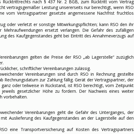
es Rücktrittrechts nach § 437 Nr. 2 BGB, zum Rücktritt vom Vertrag
nicht vertragsgemäßer Leistung unsererseits nur berechtigt, wenn RSO
ine vom Vertragspartner gesetzte angemessene Nachfrist fruchtlos
g oder verletzt er sonstige Mitwirkungspflichten; kann RSO den ihr
er Mehraufwendungen ersetzt verlangen. Die Gefahr des zufälligen
rung des Kaufgegenstandes geht bei Eintritt des Annahmeverzugs auf
Vereinbarungen gelten die Preise der RSO „ab Lagerstelle“ zuzüglich
r.
cklicher, schriftlicher Vereinbarungen zulässig.
r, abweichender Vereinbarungen sind durch RSO in Rechnung gestellte
 Rechnungsdatum zur Zahlung fällig. Gerät der Vertragspartner, der
e ganz oder teilweise in Rückstand, ist RSO berechtigt, vom Zeitpunkt
n jeweils gesetzlicher Höhe zu fordern. Der Nachweis eines weiter
h vorbehalten.
r, abweichender Vereinbarungen geht die Gefahr des Unterganges, der
mit Auslieferung des Kaufgegenstandes an der Lagerstelle auf den
 RSO eine Transportversicherung auf Kosten des Vertragspartners