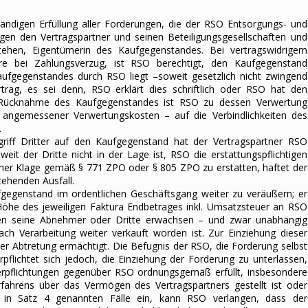
ständigen Erfüllung aller Forderungen, die der RSO Entsorgungs- und
n den Vertragspartner und seinen Beteiligungsgesellschaften und
tehen, Eigentümerin des Kaufgegenstandes. Bei vertragswidrigem
ere bei Zahlungsverzug, ist RSO berechtigt, den Kaufgegenstand
fgegenstandes durch RSO liegt –soweit gesetzlich nicht zwingend
trag, es sei denn, RSO erklärt dies schriftlich oder RSO hat den
 Rücknahme des Kaufgegenstandes ist RSO zu dessen Verwertung
h angemessener Verwertungskosten – auf die Verbindlichkeiten des
.
riff Dritter auf den Kaufgegenstand hat der Vertragspartner RSO
oweit der Dritte nicht in der Lage ist, RSO die erstattungspflichtigen
einer Klage gemäß § 771 ZPO oder § 805 ZPO zu erstatten, haftet der
tehenden Ausfall.
ufgegenstand im ordentlichen Geschäftsgang weiter zu veräußern; er
n Höhe des jeweiligen Faktura Endbetrages inkl. Umsatzsteuer an RSO
en seine Abnehmer oder Dritte erwachsen – und zwar unabhängig
h Verarbeitung weiter verkauft worden ist. Zur Einziehung dieser
er Abtretung ermächtigt. Die Befugnis der RSO, die Forderung selbst
rpflichtet sich jedoch, die Einziehung der Forderung zu unterlassen,
erpflichtungen gegenüber RSO ordnungsgemäß erfüllt, insbesondere
rfahrens über das Vermögen des Vertragspartners gestellt ist oder
der in Satz 4 genannten Fälle ein, kann RSO verlangen, dass der