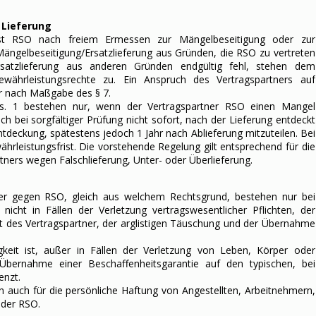
 Lieferung
 ist RSO nach freiem Ermessen zur Mängelbeseitigung oder zur
e Mängelbeseitigung/Ersatzlieferung aus Gründen, die RSO zu vertreten
rsatzlieferung aus anderen Gründen endgültig fehl, stehen dem
Gewährleistungsrechte zu. Ein Anspruch des Vertragspartners auf
r nach Maßgabe des § 7.
s. 1 bestehen nur, wenn der Vertragspartner RSO einen Mangel
uch bei sorgfältiger Prüfung nicht sofort, nach der Lieferung entdeckt
deckung, spätestens jedoch 1 Jahr nach Ablieferung mitzuteilen. Bei
ährleistungsfrist. Die vorstehende Regelung gilt entsprechend für die
ers wegen Falschlieferung, Unter- oder Überlieferung.
ner gegen RSO, gleich aus welchem Rechtsgrund, bestehen nur bei
 nicht in Fällen der Verletzung vertragswesentlicher Pflichten, der
t des Vertragspartner, der arglistigen Täuschung und der Übernahme
keit ist, außer in Fällen der Verletzung von Leben, Körper oder
Übernahme einer Beschaffenheitsgarantie auf den typischen, bei
enzt.
 auch für die persönliche Haftung von Angestellten, Arbeitnehmern,
 der RSO.