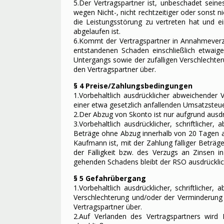
5.Der Vertragspartner ist, unbeschadet sein
wegen Nicht-, nicht rechtzeitiger oder sonst 
die Leistungsstörung zu vertreten hat und e
abgelaufen ist.
6.Kommt der Vertragspartner in Annahmeverzu
entstandenen Schaden einschließlich etwaig
Untergangs sowie der zufälligen Verschlechte
den Vertragspartner über.
§ 4 Preise/Zahlungsbedingungen
1.Vorbehaltlich ausdrücklicher abweichender 
einer etwa gesetzlich anfallenden Umsatzsteue
2.Der Abzug von Skonto ist nur aufgrund ausdrü
3.Vorbehaltlich ausdrücklicher, schriftliche
Beträge ohne Abzug innerhalb von 20 Tagen ab
Kaufmann ist, mit der Zahlung fälliger Beträg
der Fälligkeit bzw. des Verzugs an Zinsen i
gehenden Schadens bleibt der RSO ausdrücklic
§ 5 Gefahrübergang
1.Vorbehaltlich ausdrücklicher, schriftliche
Verschlechterung und/oder der Verminderung 
Vertragspartner über.
2.Auf Verlanden des Vertragspartners wird