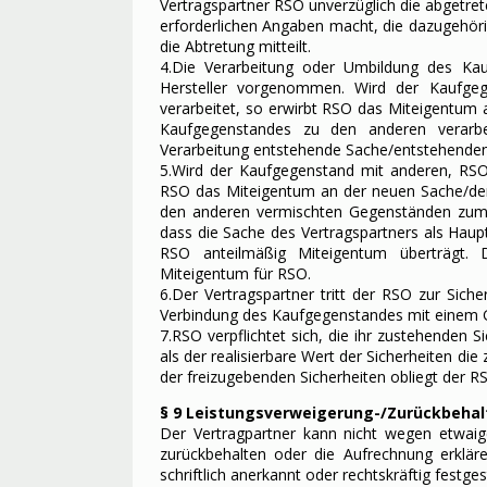
Vertragspartner RSO unverzüglich die abgetre
erforderlichen Angaben macht, die dazugehör
die Abtretung mitteilt.
4.Die Verarbeitung oder Umbildung des Kau
Hersteller vorgenommen. Wird der Kaufge
verarbeitet, so erwirbt RSO das Miteigentum
Kaufgegenstandes zu den anderen verarbe
Verarbeitung entstehende Sache/entstehenden
5.Wird der Kaufgegenstand mit anderen, RSO
RSO das Miteigentum an der neuen Sache/de
den anderen vermischten Gegenständen zum Z
dass die Sache des Vertragspartners als Haupt
RSO anteilmäßig Miteigentum überträgt. 
Miteigentum für RSO.
6.Der Vertragspartner tritt der RSO zur Sich
Verbindung des Kaufgegenstandes mit einem G
7.RSO verpflichtet sich, die ihr zustehenden 
als der realisierbare Wert der Sicherheiten d
der freizugebenden Sicherheiten obliegt der R
§ 9 Leistungsverweigerung-/Zurückbeha
Der Vertragpartner kann nicht wegen etwaig
zurückbehalten oder die Aufrechnung erklär
schriftlich anerkannt oder rechtskräftig festgest