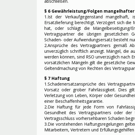
abschließen.
§ 6 Gewährleistung/Folgen mangelhafter
1.Ist der Verkaufgegenstand mangelhaft,
Ersatzlieferung berechtigt. Verzögert sich di
hat, oder schlägt die Mängelbeseitigung/E
Vertragspartner die übrigen gesetzlichen 
Schaden- oder Aufwendungsersatz besteht nu
2.Ansprüche des Vertragpartners gemäß Ab
unverzüglich schriftlich anzeigt. Mängel, die a
werden können, sind RSO unverzüglich nach Ent
vorsätzlichen Mängeln gilt die gesetzliche Gew
Geltendmachung von Rechten des Vertragspartn
§ 7 Haftung
1.Schadenersatzansprüche des Vertragspart
Vorsatz oder grober Fahrlässigkeit. Dies gilt
Verletzung von Leben, Körper oder Gesundhei
einer Beschaffenheitsgarantie.
2.Die Haftung für jede Form von Fahrlässig
Gesundheit des Vertragspartners oder der 
Vertragsschluss vorhersehbaren Schaden begr
3.Die vorstehenden Haftungsregelungen gelten
Mitarbeitern, Vertretern und Erfüllungsgehilfen