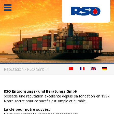
Accueil
Achat des matières premières
Vente des matières premières
Matières premières
Réputation
l’Entreprise
Réputation - RSO GmbH
Des offres actuelles
Les certificats
RSO Entsorgungs- und Beratungs GmbH
Contact
possède une réputation excellente depuis sa fondation en 1997.
Notre secret pour ce succès est simple et durable.
La clé pour notre succès: